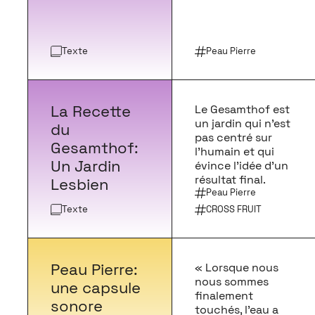
Texte
Peau Pierre
La Recette
Le Gesamthof est
un jardin qui n’est
du
pas centré sur
Gesamthof:
l’humain et qui
Un Jardin
évince l’idée d’un
résultat final.
Lesbien
Peau Pierre
Texte
CROSS FRUIT
Peau Pierre:
« Lorsque nous
nous sommes
une capsule
finalement
sonore
touchés, l’eau a