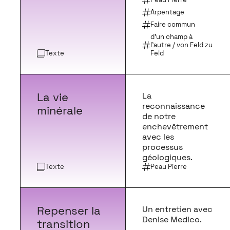
Arpentage
Faire commun
d’un champ à
l’autre / von Feld zu
Texte
Feld
La vie
La
reconnaissance
minérale
de notre
enchevêtrement
avec les
processus
géologiques.
Texte
Peau Pierre
Repenser la
Un entretien avec
Denise Medico.
transition